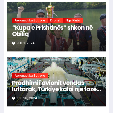
Aeronautika Botrore
Dronet
Nga Klubi!
“Kupa e Prishtinës” shkon në
Obiliq
JUL 1, 2024
Aeronautika Botrore
Prodhimi i avionit vendas
luftarak, Türkiye kaloi një fazë
tjetër.
FEB 26, 2024