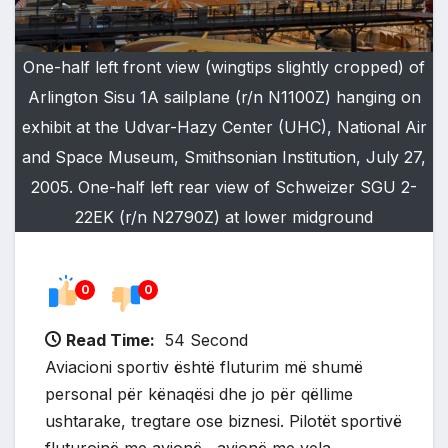
One-half left front view (wingtips slightly cropped) of
Arlington Sisu 1A sailplane (r/n N1100Z) hanging on
exhibit at the Udvar-Hazy Center (UHC), National Air
and Space Museum, Smithsonian Institution, July 27,
2005. One-half left rear view of Schweizer SGU 2-
22EK (r/n N2790Z) at lower midground
0
0
Read Time:
54 Second
Aviacioni sportiv është fluturim më shumë
personal për kënaqësi dhe jo për qëllime
ushtarake, tregtare ose biznesi. Pilotët sportivë