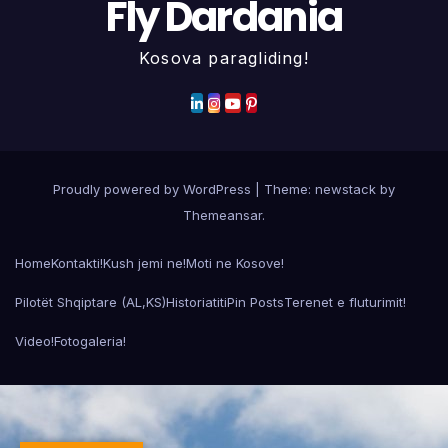
Fly Dardania
Kosova paragliding!
Proudly powered by WordPress
|
Theme: newstack by
Themeansar
.
Home
Kontakti!
Kush jemi ne!
Moti ne Kosove!
Pilotët Shqiptare (AL,KS)Historiatiti
Pin Posts
Terenet e fluturimit!
Video!
Fotogaleria!