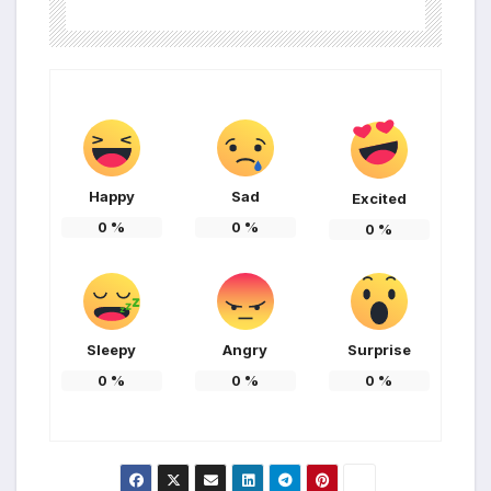
Happy
Sad
Excited
0
%
0
%
0
%
Sleepy
Angry
Surprise
0
%
0
%
0
%