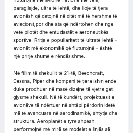
fluturojnë me avionë , avionë me vela,
paragllajdë, ultra të lehtë, dhe lloje të tjera
avionësh që datojnë në ditët më të hershme të
aviacionit,por dhe ata që ndërtohen dhe nga
vetë pilotët dhe entuziastët e aeronautikës
sportive. Rritja e popullaritetit të ultratë lehtë –
avionët më ekonomikë që fluturojnë – është
një prirje shumë e rëndësishme.
Në fillim të shekullit të 21-të, Beechcraft,
Cessna, Piper dhe kompani të tjera ishin ende
duke prodhuar në masë dizajne të vjetra gati
gjysmë shekulli. Në të kundërt, projektuesit e
avionëve të ndërtuar në shtëpi përdorin idetë
më të avancuara në aerodinamikë, shtytje dhe
struktura. Aeroplanët e tyre shpesh
performojnë më mirë se modelet e linjës së