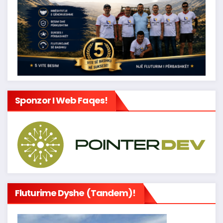
Sponzor I Web Faqes!
Fluturime Dyshe (tandem)!