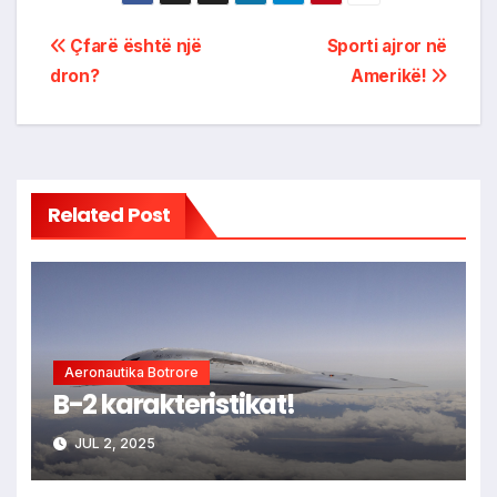
Post
Çfarë është një
Sporti ajror në
dron?
Amerikë!
navigation
Related Post
Aeronautika Botrore
B-2 karakteristikat!
JUL 2, 2025