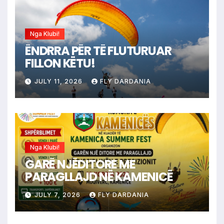
Nga Klubi!
ËNDRRA PËR TË FLUTURUAR
FILLON KËTU!
JULY 11, 2026
FLY DARDANIA
Nga Klubi!
GARË NJËDITORE ME
PARAGLLAJD NË KAMENICË
JULY 7, 2026
FLY DARDANIA