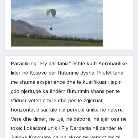
Paragliding” Fly dardania” është klub Aeronautike
lider në Kosovë për fluturime dyshe. Pilotët tanë
me shumë eksperiencë dhe të kualifikuar i japin
çdo njeriu,që ka ëndërr fluturimin shans për të
sfiduar veten e tyre dhe për të zgjeruar
horizontet e saj falë një përvojë unike në natyrë.
Verë dhe dimër, në ujë, në dëborë, në ajër ose në
tokë: Lokacioni unik i Fly Dardania në qendër të
Alpeve Kosovare na jep akses në vendet më të