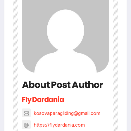
About Post Author
Fly Dardania
kosovaparagliding@gmail.com
https://flydardania.com