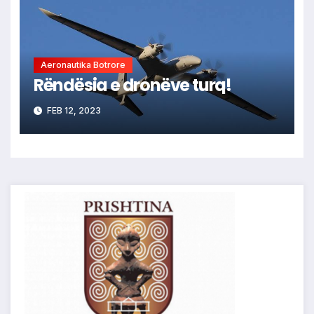
Aeronautika Botrore
Rëndësia e dronëve turq!
FEB 12, 2023