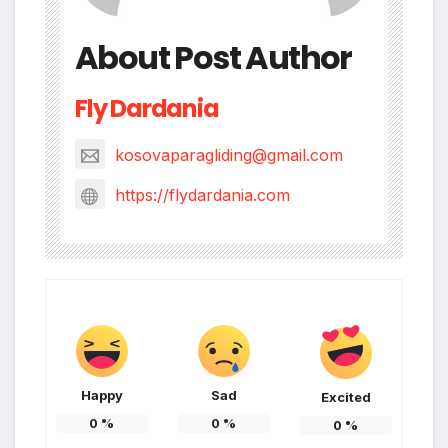
About Post Author
Fly Dardania
kosovaparagliding@gmail.com
https://flydardania.com
Happy
Sad
Excited
0
%
0
%
0
%