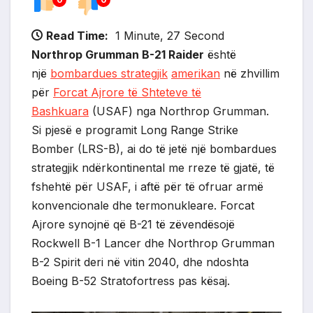
Read Time:
1 Minute, 27 Second
Northrop Grumman B-21 Raider
është
një
bombardues strategjik
amerikan
në zhvillim
për
Forcat Ajrore të Shteteve të
Bashkuara
(USAF) nga Northrop Grumman.
Si pjesë e programit Long Range Strike
Bomber (LRS-B), ai do të jetë një bombardues
strategjik ndërkontinental me rreze të gjatë, të
fshehtë për USAF, i aftë për të ofruar armë
konvencionale dhe termonukleare. Forcat
Ajrore synojnë që B-21 të zëvendësojë
Rockwell B-1 Lancer dhe Northrop Grumman
B-2 Spirit deri në vitin 2040, dhe ndoshta
Boeing B-52 Stratofortress pas kësaj.