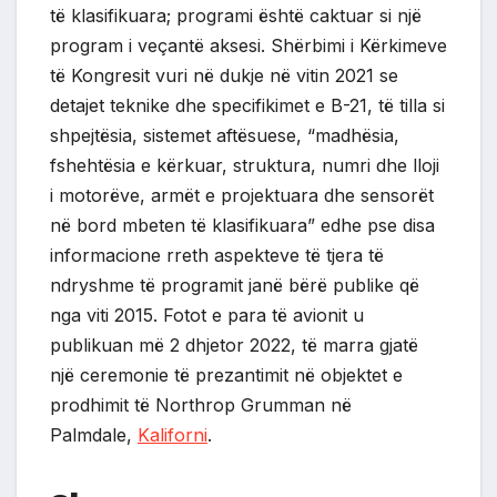
të klasifikuara; programi është caktuar si një
program i veçantë aksesi. Shërbimi i Kërkimeve
të Kongresit vuri në dukje në vitin 2021 se
detajet teknike dhe specifikimet e B-21, të tilla si
shpejtësia, sistemet aftësuese, “madhësia,
fshehtësia e kërkuar, struktura, numri dhe lloji
i motorëve, armët e projektuara dhe sensorët
në bord mbeten të klasifikuara” edhe pse disa
informacione rreth aspekteve të tjera të
ndryshme të programit janë bërë publike që
nga viti 2015. Fotot e para të avionit u
publikuan më 2 dhjetor 2022, të marra gjatë
një ceremonie të prezantimit në objektet e
prodhimit të Northrop Grumman në
Palmdale,
Kaliforni
.