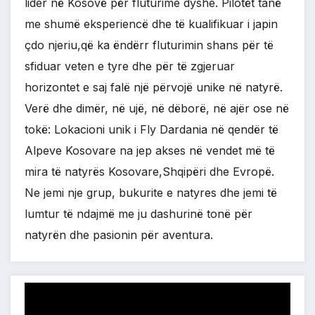
lider në Kosovë për fluturime dyshe. Pilotët tanë
me shumë eksperiencë dhe të kualifikuar i japin
çdo njeriu,që ka ëndërr fluturimin shans për të
sfiduar veten e tyre dhe për të zgjeruar
horizontet e saj falë një përvojë unike në natyrë.
Verë dhe dimër, në ujë, në dëborë, në ajër ose në
tokë: Lokacioni unik i Fly Dardania në qendër të
Alpeve Kosovare na jep akses në vendet më të
mira të natyrës Kosovare,Shqipëri dhe Evropë.
Ne jemi nje grup, bukurite e natyres dhe jemi të
lumtur të ndajmë me ju dashurinë tonë për
natyrën dhe pasionin për aventura.