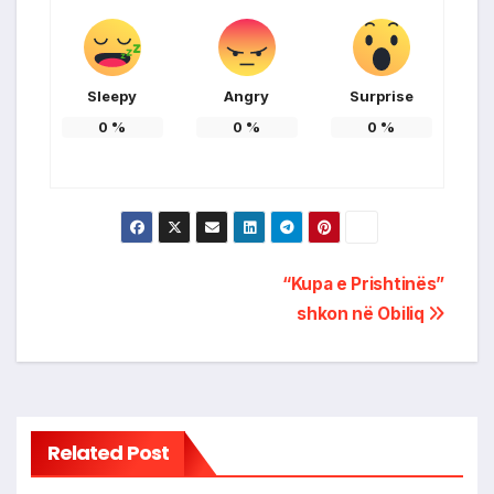
Sleepy
Angry
Surprise
0
%
0
%
0
%
Post
“Kupa e Prishtinës”
shkon në Obiliq
navigation
Related Post