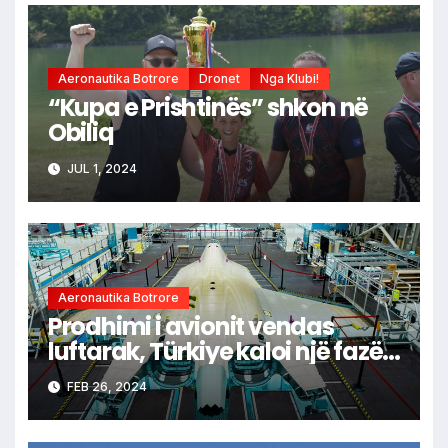
Aeronautika Botrore
Dronet
Nga Klubi!
“Kupa e Prishtinës” shkon në
Obiliq
JUL 1, 2024
Aeronautika Botrore
Prodhimi i avionit vendas
luftarak, Türkiye kaloi një fazë
tjetër.
FEB 26, 2024