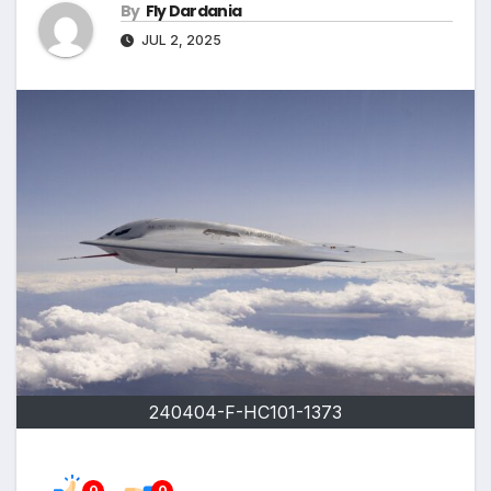
By
Fly Dardania
JUL 2, 2025
240404-F-HC101-1373
0
0