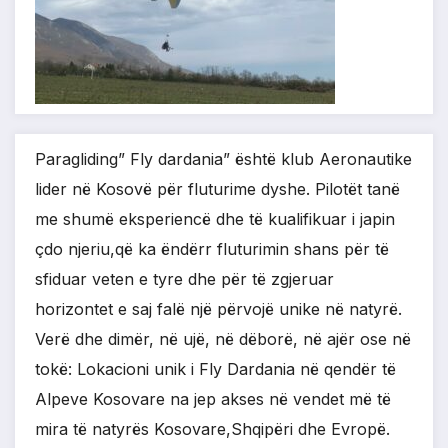
Paragliding” Fly dardania” është klub Aeronautike
lider në Kosovë për fluturime dyshe. Pilotët tanë
me shumë eksperiencë dhe të kualifikuar i japin
çdo njeriu,që ka ëndërr fluturimin shans për të
sfiduar veten e tyre dhe për të zgjeruar
horizontet e saj falë një përvojë unike në natyrë.
Verë dhe dimër, në ujë, në dëborë, në ajër ose në
tokë: Lokacioni unik i Fly Dardania në qendër të
Alpeve Kosovare na jep akses në vendet më të
mira të natyrës Kosovare,Shqipëri dhe Evropë.