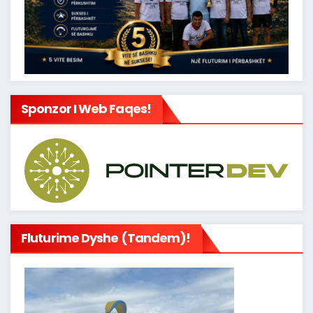
Sponzor I Web Faqes!
Fluturime Dyshe (tandem)!