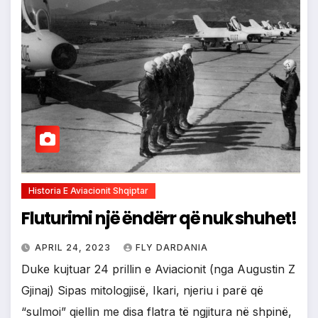
Historia E Aviacionit Shqiptar
Fluturimi një ëndërr që nuk shuhet!
APRIL 24, 2023
FLY DARDANIA
Duke kujtuar 24 prillin e Aviacionit (nga Augustin Z
Gjinaj) Sipas mitologjisë, Ikari, njeriu i parë që
“sulmoi” qiellin me disa flatra të ngjitura në shpinë,