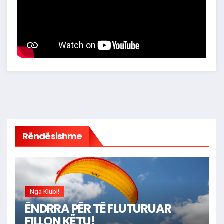
Rëndësishme
Nga Klubi!
ËNDRRA PËR TË FLUTURUAR
FILLON KËTU!