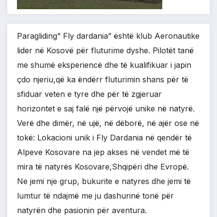
Paragliding” Fly dardania” është klub Aeronautike
lider në Kosovë për fluturime dyshe. Pilotët tanë
me shumë eksperiencë dhe të kualifikuar i japin
çdo njeriu,që ka ëndërr fluturimin shans për të
sfiduar veten e tyre dhe për të zgjeruar
horizontet e saj falë një përvojë unike në natyrë.
Verë dhe dimër, në ujë, në dëborë, në ajër ose në
tokë: Lokacioni unik i Fly Dardania në qendër të
Alpeve Kosovare na jep akses në vendet më të
mira të natyrës Kosovare,Shqipëri dhe Evropë.
Ne jemi nje grup, bukurite e natyres dhe jemi të
lumtur të ndajmë me ju dashurinë tonë për
natyrën dhe pasionin për aventura.