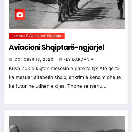
Historia E Aviacionit Shqiptar
Aviacioni Shqiptarë-ngjarje!
OCTOBER 13, 2023
FLY DARDANIA
Kush nuk e kujton mesesin e pare te tij? Ate qe te
ka mesuar alfabetin shqip; shkrim e kendim dhe te
ka futur ne udhen e dijes. Thone se njeriu…