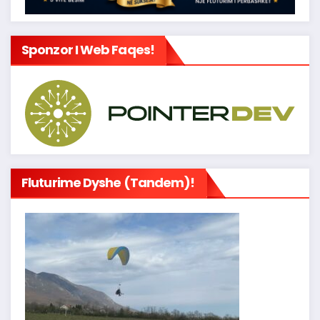
Sponzor I Web Faqes!
Fluturime Dyshe (tandem)!