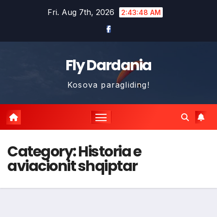
Skip
Fri. Aug 7th, 2026
2:43:49 AM
to
content
Fly Dardania
Kosova paragliding!
Category:
Historia e
aviacionit shqiptar