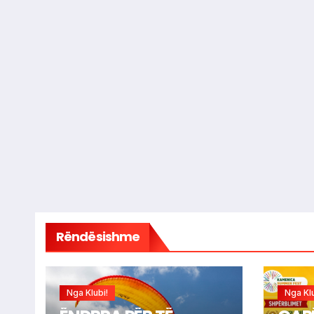
Rëndësishme
Nga Klubi!
Nga Klu