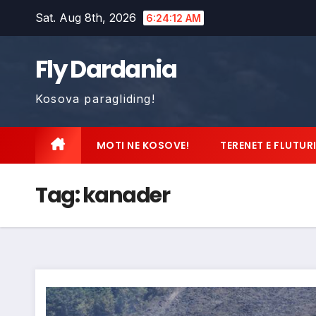
Skip
Sat. Aug 8th, 2026
6:24:13 AM
to
content
Fly Dardania
Kosova paragliding!
MOTI NE KOSOVE!
TERENET E FLUTUR
Tag:
kanader