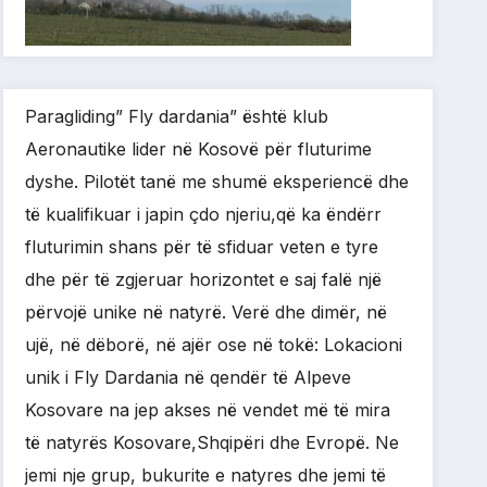
Paragliding” Fly dardania” është klub
Aeronautike lider në Kosovë për fluturime
dyshe. Pilotët tanë me shumë eksperiencë dhe
të kualifikuar i japin çdo njeriu,që ka ëndërr
fluturimin shans për të sfiduar veten e tyre
dhe për të zgjeruar horizontet e saj falë një
përvojë unike në natyrë. Verë dhe dimër, në
ujë, në dëborë, në ajër ose në tokë: Lokacioni
unik i Fly Dardania në qendër të Alpeve
Kosovare na jep akses në vendet më të mira
të natyrës Kosovare,Shqipëri dhe Evropë. Ne
jemi nje grup, bukurite e natyres dhe jemi të