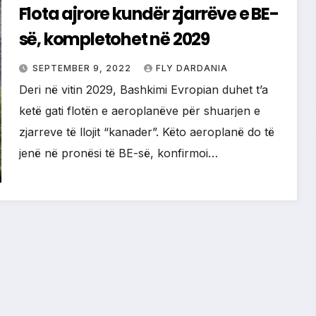
Flota ajrore kundër zjarrëve e BE-
së, kompletohet në 2029
SEPTEMBER 9, 2022
FLY DARDANIA
Deri në vitin 2029, Bashkimi Evropian duhet t’a
ketë gati flotën e aeroplanëve për shuarjen e
zjarreve të llojit “kanader”. Këto aeroplanë do të
jenë në pronësi të BE-së, konfirmoi…