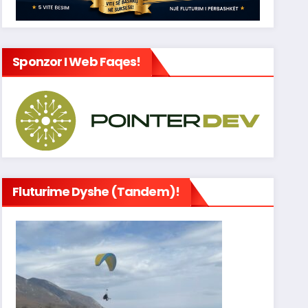
Sponzor I Web Faqes!
Fluturime Dyshe (tandem)!