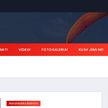
IMIT!
VIDEO!
FOTOGALERIA!
KUSH JEMI NE!
Aeronautika Botrore