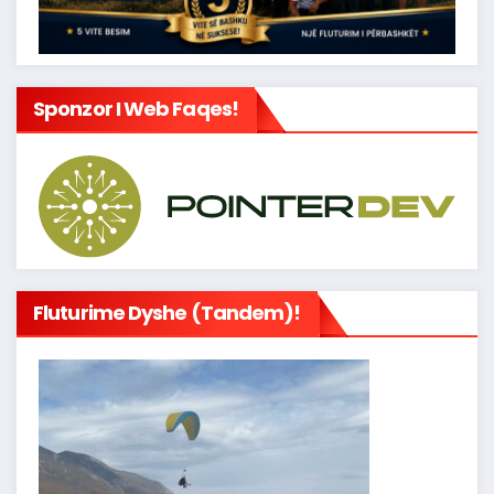
Sponzor I Web Faqes!
Fluturime Dyshe (tandem)!