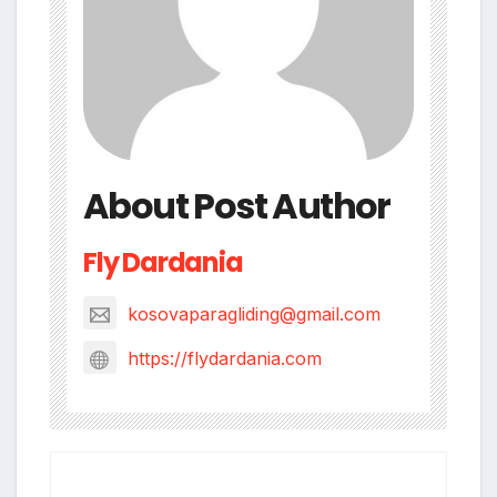
About Post Author
Fly Dardania
kosovaparagliding@gmail.com
https://flydardania.com