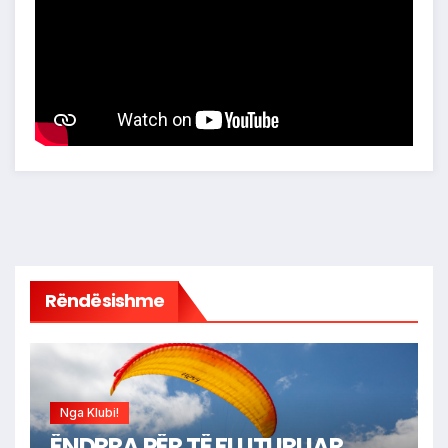
Rëndësishme
Nga Klubi!
ËNDRRA PËR TË FLUTURUAR