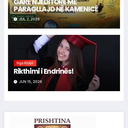
GARË NJËDITORE ME
PARAGLLAJD NË KAMENICË
JUL 7, 2026
Nga Klubi!
Rikthimi i Endrinës!
JUN 15, 2026