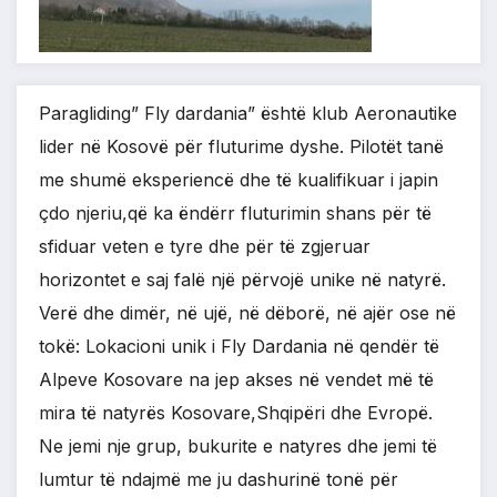
Paragliding” Fly dardania” është klub Aeronautike
lider në Kosovë për fluturime dyshe. Pilotët tanë
me shumë eksperiencë dhe të kualifikuar i japin
çdo njeriu,që ka ëndërr fluturimin shans për të
sfiduar veten e tyre dhe për të zgjeruar
horizontet e saj falë një përvojë unike në natyrë.
Verë dhe dimër, në ujë, në dëborë, në ajër ose në
tokë: Lokacioni unik i Fly Dardania në qendër të
Alpeve Kosovare na jep akses në vendet më të
mira të natyrës Kosovare,Shqipëri dhe Evropë.
Ne jemi nje grup, bukurite e natyres dhe jemi të
lumtur të ndajmë me ju dashurinë tonë për