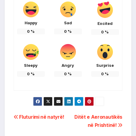
Happy
Sad
Excited
0
%
0
%
0
%
Sleepy
Angry
Surprise
0
%
0
%
0
%
Post
Fluturimi në natyrë!
Ditët e Aeronautikës
në Prishtinë!
navigation