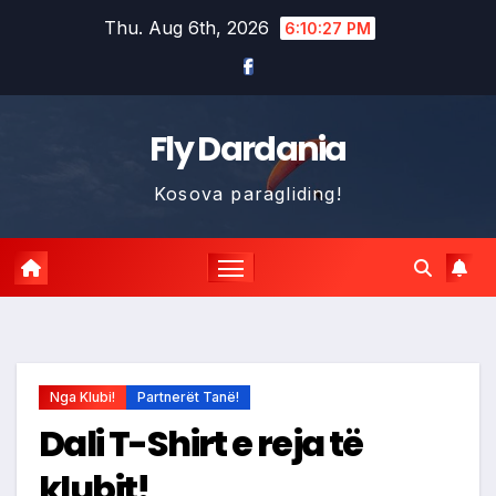
Skip
Thu. Aug 6th, 2026
6:10:28 PM
to
content
Fly Dardania
Kosova paragliding!
Nga Klubi!
Partnerët Tanë!
Dali T-Shirt e reja të
klubit!