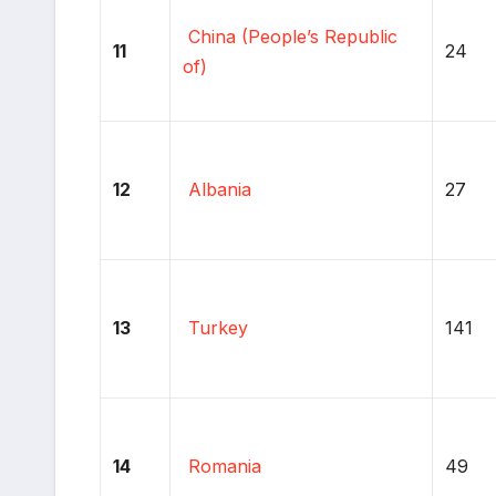
China (People’s Republic
11
24
of)
12
Albania
27
13
Turkey
141
14
Romania
49