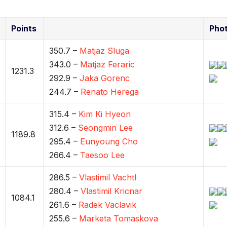
Points
Pho
350.7 –
Matjaz Sluga
343.0 –
Matjaz Feraric
1231.3
292.9 –
Jaka Gorenc
244.7 –
Renato Herega
315.4 –
Kim Ki Hyeon
312.6 –
Seongmin Lee
1189.8
295.4 –
Eunyoung Cho
266.4 –
Taesoo Lee
286.5 –
Vlastimil Vachtl
280.4 –
Vlastimil Kricnar
1084.1
261.6 –
Radek Vaclavik
255.6 –
Marketa Tomaskova