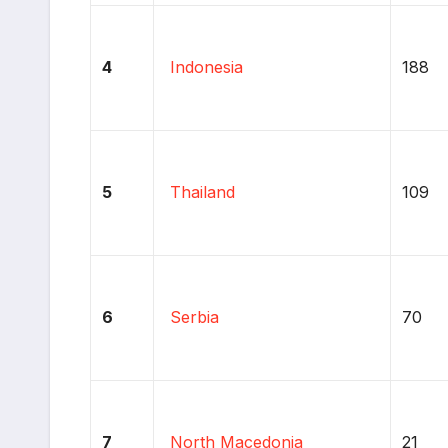
4
Indonesia
188
5
Thailand
109
6
Serbia
70
7
North Macedonia
21