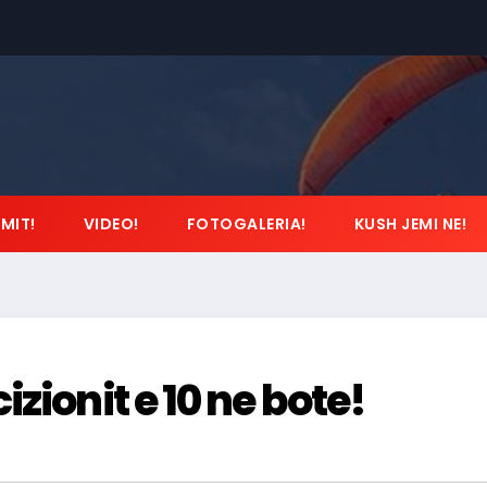
IMIT!
VIDEO!
FOTOGALERIA!
KUSH JEMI NE!
zionit e 10 ne bote!