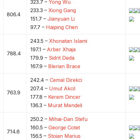
323.7 –
Yong Wu
233.3 –
Xiong Gang
806.4
151.7 –
Jianyuan Li
97.7 –
Haiping Chen
243.5 –
Xhonatan Islami
197.1 –
Arber Xhaja
788.4
179.9 –
Sidrit Deda
167.9 –
Blerian Brace
242.4 –
Cemal Direkci
207.4 –
Umut Akcil
763.9
177.8 –
Kerem Dincer
136.3 –
Murat Mendeli
250.2 –
Mihai-Dan Stefu
160.5 –
George Cotet
714.6
156.5 –
Stoian Marius