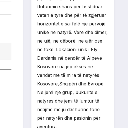
fluturimin shans për të sfiduar
veten e tyre dhe për të zgjeruar
horizontet e saj falë një përvojë
unike në natyrë. Verë dhe dimër,
në ujë, në dëborë, në ajër ose
në tokë: Lokacioni unik i Fly
Dardania në qendër të Alpeve
Kosovare na jep akses në
vendet më të mira të natyrës
Kosovare,Shqipëri dhe Evropë.
Ne jemi nje grup, bukurite e
natyres dhe jemi të lumtur të
ndajmë me ju dashurinë tonë
për natyrën dhe pasionin për
aventura.