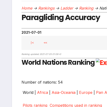
Home
->
Rankings
->
Ladder
->
Ranking
-> Nati
Paragliding Accuracy
2021-07-01
|<
<<
Ranking updated 2021-07-05 01:08+0
World Nations Ranking
Number of nations: 54
World |
Africa
|
Asia-Oceania
|
Europe
|
Pan A
Pilots ranking
Competitions used in ranking