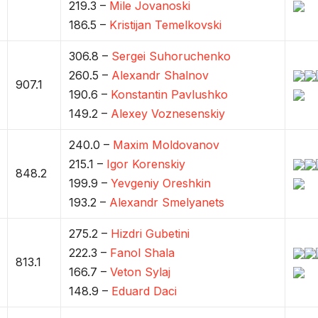
219.3 –
Mile Jovanoski
186.5 –
Kristijan Temelkovski
306.8 –
Sergei Suhoruchenko
260.5 –
Alexandr Shalnov
907.1
190.6 –
Konstantin Pavlushko
149.2 –
Alexey Voznesenskiy
240.0 –
Maxim Moldovanov
215.1 –
Igor Korenskiy
848.2
199.9 –
Yevgeniy Oreshkin
193.2 –
Alexandr Smelyanets
275.2 –
Hizdri Gubetini
222.3 –
Fanol Shala
813.1
166.7 –
Veton Sylaj
148.9 –
Eduard Daci