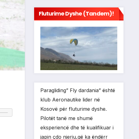
Fluturime Dyshe (tandem)!
Paragliding” Fly dardania” është
klub Aeronautike lider në
Kosovë për fluturime dyshe.
Pilotët tanë me shumë
eksperiencë dhe të kualifikuar i
japin çdo njeriu,që ka ëndërr